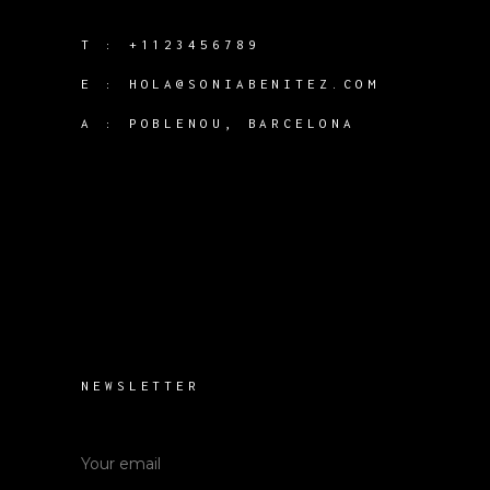
T :
+1123456789
E :
HOLA@SONIABENITEZ.COM
A : POBLENOU, BARCELONA
NEWSLETTER
SEND