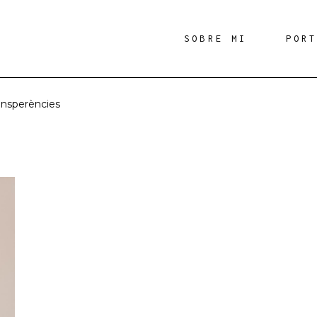
SOBRE MI
POR
ansperències