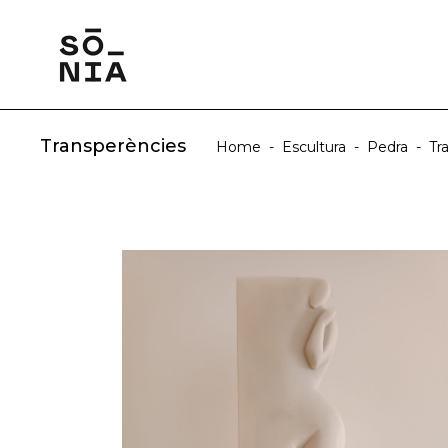
Transperències
Home
-
Escultura
-
Pedra
-
Tr