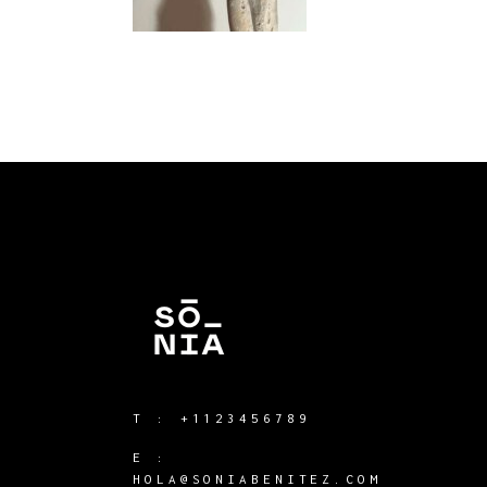
T :
+1123456789
E :
HOLA@SONIABENITEZ.COM