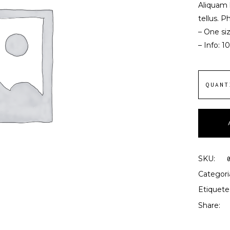
Aliquam l
5 en
funció
tellus. P
d'
valoració
– One siz
de
– Info: 
client
QUANT
SKU:
Categori
Etiquete
Share: