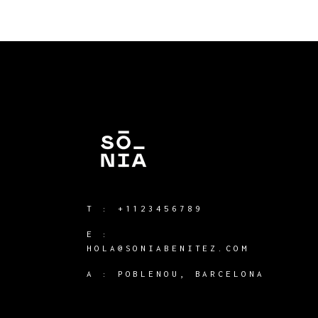
T :
+1123456789
E :
HOLA@SONIABENITEZ.COM
A : POBLENOU, BARCELONA