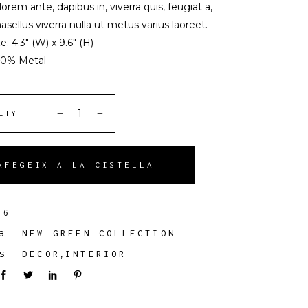
orem ante, dapibus in, viverra quis, feugiat a,
hasellus viverra nulla ut metus varius laoreet.
e: 4.3″ (W) x 9.6″ (H)
100% Metal
ITY
AFEGEIX A LA CISTELLA
06
a:
NEW GREEN COLLECTION
s:
,
DECOR
INTERIOR