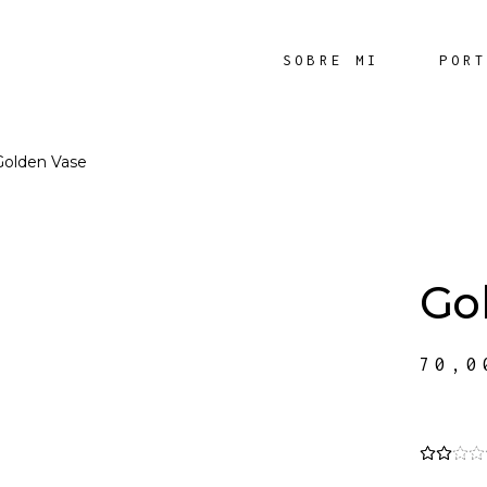
SOBRE MI
POR
Golden Vase
Go
70,
2.00
sobre