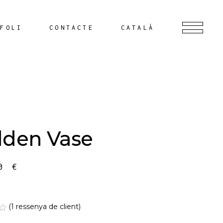
TFOLI
CONTACTE
CATALÀ
lden Vase
00
€
(
1
ressenya de client)
Valorat
1