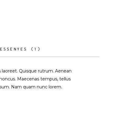
ESSENYES (1)
ius laoreet. Quisque rutrum. Aenean
m rhoncus. Maecenas tempus, tellus
ipsum. Nam quam nunc lorem.